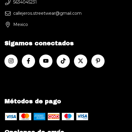
5634045231
callejeros.streetwear@gmail.com
Mexico
Sigamos conectados
Métodos de pago